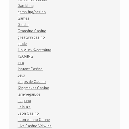
Gambling
gambling/casino
Games
Giochi
Gransino Casino
greatwin casino
guide
Holyluck Φρουτάκια
IGAMING
info
Instant Casino
Jeux
Jogos de Casino
Kingmaker Casino
lam-vegan.de
Legiano
Leisure
Leon Casino
Leon casino Online
Live Casino Velwins