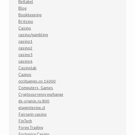
Betlabel
Blog
Bookkeeping
Britsino
Casino
casino/gambling
casino1
casino2
casino3
casino4
Casinolab
Cazeus
cccituango.co 14000
Computers, Games
Cryptocurrency exchange
ds-sijanie.ru 800
elagentecine.cl
Fairspin-casino
FinTech
Forex Trading
Fortunica Casino