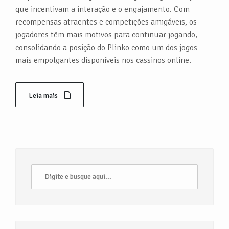
que incentivam a interação e o engajamento. Com
recompensas atraentes e competições amigáveis, os
jogadores têm mais motivos para continuar jogando,
consolidando a posição do Plinko como um dos jogos
mais empolgantes disponíveis nos cassinos online.
Leia mais