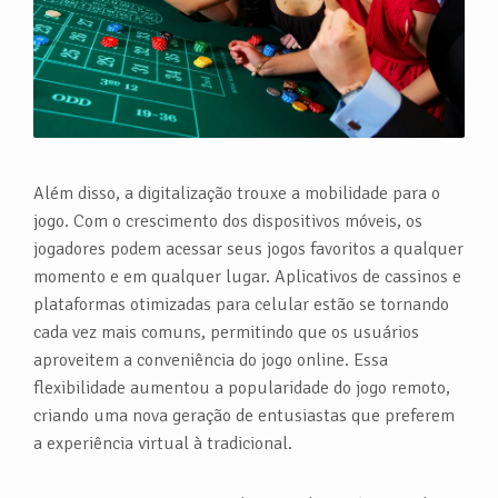
Além disso, a digitalização trouxe a mobilidade para o
jogo. Com o crescimento dos dispositivos móveis, os
jogadores podem acessar seus jogos favoritos a qualquer
momento e em qualquer lugar. Aplicativos de cassinos e
plataformas otimizadas para celular estão se tornando
cada vez mais comuns, permitindo que os usuários
aproveitem a conveniência do jogo online. Essa
flexibilidade aumentou a popularidade do jogo remoto,
criando uma nova geração de entusiastas que preferem
a experiência virtual à tradicional.