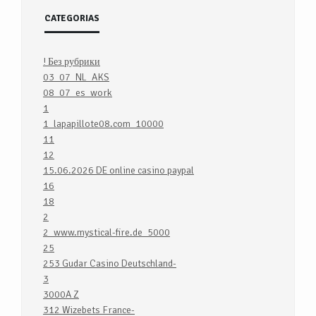
CATEGORIAS
! Без рубрики
03_07_NL_AKS
08_07_es_work
1
1_lapapillote08.com_10000
11
12
15.06.2026 DE online casino paypal
16
18
2
2_www.mystical-fire.de_5000
25
253 Gudar Casino Deutschland-
3
3000A Z
312 Wizebets France-