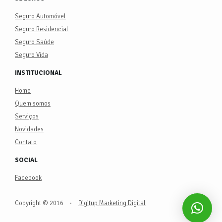
Seguro Automóvel
Seguro Residencial
Seguro Saúde
Seguro Vida
INSTITUCIONAL
Home
Quem somos
Serviços
Novidades
Contato
SOCIAL
Facebook
Copyright © 2016
·
Digitup Marketing Digital