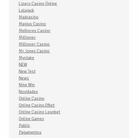
Lizaro Casino Online
Lolajack
Madcasino
Magius Casino
Melhores Casino
Millioner
Millioner Casino
Mr Jones Casino
Mystake
NEW
New Test
News
Nine Win
Novidades
Online Casino
Online Casino Efbet
Online Casino Leonbet
Online Games
Pablic
Pagamentos