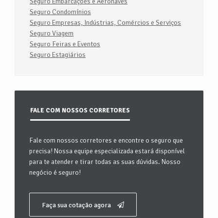
Seguro Embarcações e Aeronaves
Seguro Condomínios
Seguro Empresas, Indústrias, Comércios e Serviços
Seguro Viagem
Seguro Feiras e Eventos
Seguro Estagiários
FALE COM NOSSOS CORRETORES
Fale com nossos corretores e encontre o seguro que
precisa! Nossa equipe especializada estará disponível
para te atender e tirar todas as suas dúvidas. Nosso
negócio é seguro!
Faça sua cotação agora