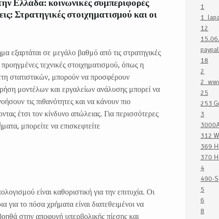
την Ελλάδα: κοινωνικές συμπεριφορές
1
εις: Στρατηγικές στοιχηματισμού και οι
1_lap
12
15.06
paypal
ημα εξαρτάται σε μεγάλο βαθμό από τις στρατηγικές
18
ι προηγμένες τεχνικές στοιχηματισμού, όπως η
2
τη στατιστικών, μπορούν να προσφέρουν
2_www
ρήση μοντέλων και εργαλείων ανάλυσης μπορεί να
25
οήσουν τις πιθανότητες και να κάνουν πιο
253 G
ντας έτσι τον κίνδυνο απώλειας. Για περισσότερες
3
3000A
ματα, μπορείτε να επισκεφτείτε
312 W
369 H
370 H
4
490-S
5
ολογισμού είναι καθοριστική για την επιτυχία. Οι
6
ια για το πόσα χρήματα είναι διατεθειμένοι να
8
βοηθά στην αποφυγή υπερβολικής πίεσης και