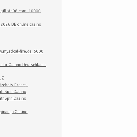
apillote08.com_10000
.2026 DE online casino
.mystical-fire.de_5000
udar Casino Deutschland-
 Z
izebets France-
itnSpin Casino
itnSpin Casino
pinanga Casino