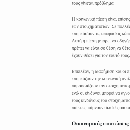
τους γίνεται πρόβλημα.
Η κοινωνική πίεση είναι επίση
των στοιχηματιστών. Σε πολλές
επηρεάσουν τις αποφάσεις κάπο
Αυτή η πίεση μπορεί να οδηγήσε
πρέπει να είναι σε θέση να θέτ
έχουν θέσει για τον εαυτό τους.
Επιπλέον, η διαφήμιση και οι 
επηρεάζουν την κοινωνική αντί
παρουσιάζουν τον στοιχηματισ
ενώ οι κίνδυνοι μπορεί να αγν
τους κινδύνους του στοιχηματισ
παίκτες παίρνουν σωστές αποφ
Οικονομικές επιπτώσεις