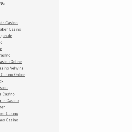
ING
 de Casino
aker Casino
egan.de
no
re
Casino
asino Online
asino Velwins
 Casino Online
ck
sino
s Casino
res Casino
ner
ner Casino
nes Casino