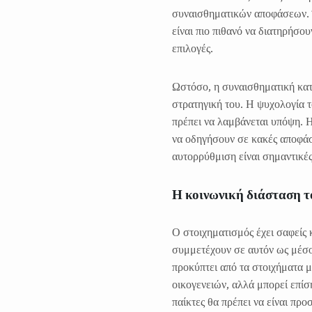
συναισθηματικών αποφάσεων. Ό
είναι πιο πιθανό να διατηρήσου
επιλογές.
Ωστόσο, η συναισθηματική κατ
στρατηγική του. Η ψυχολογία τ
πρέπει να λαμβάνεται υπόψη. 
να οδηγήσουν σε κακές αποφάσε
αυτορρύθμιση είναι σημαντικές 
Η κοινωνική διάσταση τ
Ο στοιχηματισμός έχει σαφείς 
συμμετέχουν σε αυτόν ως μέσ
προκύπτει από τα στοιχήματα μ
οικογενειών, αλλά μπορεί επίσ
παίκτες θα πρέπει να είναι πρ