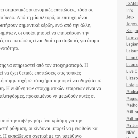
IGAM
ει σημαντικές οικονομικές επιπτώσεις, τόσο σε
info
επίπεδο. Από τη μία πλευρά, οι επιτυχημένοι
Jeux
Jogos
οκτήσουν σημαντικά κέρδη, ενώ από την άλλη,
Kingm
ημάτων, οι οποίοι μπορεί να επηρεάσουν την
lam-v
ς οι επιπτώσεις είναι ιδιαίτερα σοβαρές για άτομα
Legia
υνατότητα.
Leisu
Leon 
Leon c
σης να επηρεαστεί από τον στοιχηματισμό. Η
Live C
 να έχει θετικές επιπτώσεις στις τοπικές
Lizaro
ική συμμετοχή σε στοιχήματα μπορεί να οδηγήσει σε
Lolaja
. Η ευθύνη των στοιχηματικών εταιρειών είναι να
Madca
 πλατφόρμες, προκειμένου να μειωθούν αυτές οι
Magiu
Melho
Millio
Millio
από την κυβέρνηση είναι κρίσιμη για την
Mr Jo
στή ρύθμιση, οι κίνδυνοι μπορεί να μειωθούν και
NEW
ίς. Η εκπαίδευση σχετικά με τον υπεύθυνο