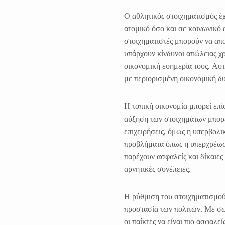
Ο αθλητικός στοιχηματισμός έχ
ατομικό όσο και σε κοινωνικό 
στοιχηματιστές μπορούν να απ
υπάρχουν κίνδυνοι απώλειας χρ
οικονομική ευημερία τους. Αυτέ
με περιορισμένη οικονομική δ
Η τοπική οικονομία μπορεί επί
αύξηση των στοιχημάτων μπορεί
επιχειρήσεις, όμως η υπερβολ
προβλήματα όπως η υπερχρέωση
παρέχουν ασφαλείς και δίκαιες
αρνητικές συνέπειες.
Η ρύθμιση του στοιχηματισμού 
προστασία των πολιτών. Με σω
οι παίκτες να είναι πιο ασφαλε